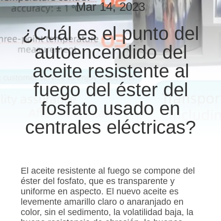
Mar 14, 2023
CONTROL
¿Cuál es el punto del
DE
autoencendido del
CALIDAD
aceite resistente al
ÉNTRENOS
fuego del éster del
EN
fosfato usado en
CONTACTO
centrales eléctricas?
CON
PIDA
El aceite resistente al fuego se compone del
UNA
éster del fosfato, que es transparente y
uniforme en aspecto. El nuevo aceite es
CITA
levemente amarillo claro o anaranjado en
color, sin el sedimento, la volatilidad baja, la