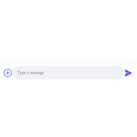
Photo
Video Call
Audio Call