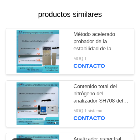
MAPA
DEL
productos similares
SITIO
Método acelerado
probador de la
PRIVACY
estabilidad de la
POLICY
oxidación del aceite
MOQ:1
combustible del
CONTACTO
destilado de ASTM
D2274
Contenido total del
nitrógeno del
analizador SH708 del
nitrógeno de la
MOQ:1 sistema
quimioluminescencia
CONTACTO
Analizador espectral