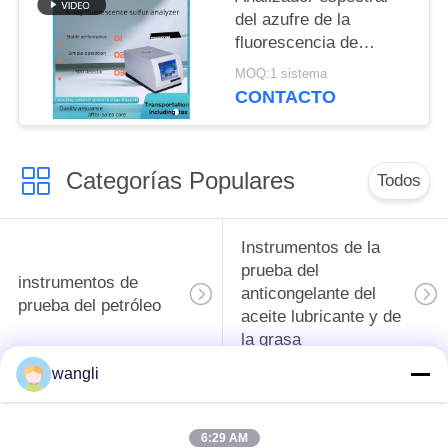
del azufre de la
fluorescencia de
SH407B según ASTM
MOQ:1 sistema
D4294 y GB/T 11140-
CONTACTO
1989
Categorías Populares
Todos
Instrumentos de la
prueba del
instrumentos de
anticongelante del
prueba del petróleo
aceite lubricante y de
la grasa
wangli
Equipo de prueba del
Equipo de prueba de
aceite del
combustible diesel
6:29 AM
transformador