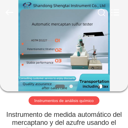
2026
Shandong
Shengtai
instrument
co.,ltd.
All
Rights
Reserved.
HOGAR
PRODUCTOS
SOBRE
NOSOTROS
VIAJE
DE
Instrumentos de análisis químico
LA
Instrumento de medida automático del
FÁBRICA
mercaptano y del azufre usando el