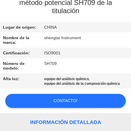
método potencial SH709 de la
titulación
CONTROL
DE
Lugar de origen:
CHINA
CALIDAD
Nombre de la
shengtai Instrument
marca:
ÉNTRENOS
Certificación:
ISO9001
EN
Número de
SH709
CONTACTO
modelo:
CON
Alta luz:
,
equipo del análisis químico
equipo del análisis de la composición química
PIDA
CONTACTO!
UNA
CITA
INFORMACIÓN DETALLADA