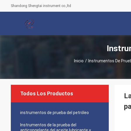
Shandong Shengtai instrument co.,ltd
Instru
Inicio
/
Instrumentos De Prueb
Todos Los Productos
La
pa
instrumentos de prueba del petróleo
Instrumentos de la prueba del
anticongelante del aceite lubricante y