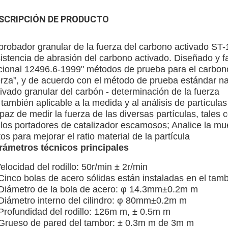
SCRIPCIÓN DE PRODUCTO
 probador granular de la fuerza del carbono activado ST-
sistencia de abrasión del carbono activado. Diseñado y 
cional 12496.6-1999" métodos de prueba para el carbono
erza”, y de acuerdo con el método de prueba estándar n
ivado granular del carbón - determinación de la fuerza
también aplicable a la medida y al análisis de partícula
az de medir la fuerza de las diversas partículas, tales 
 los portadores de catalizador escamosos; Analice la mue
os para mejorar el ratio material de la partícula
rámetros técnicos principales
elocidad del rodillo: 50r/min ± 2r/min
 Cinco bolas de acero sólidas están instaladas en el tam
 Diámetro de la bola de acero: φ 14.3mm±0.2m m
 Diámetro interno del cilindro: φ 80mm±0.2m m
 Profundidad del rodillo: 126m m, ± 0.5m m
 Grueso de pared del tambor: ± 0.3m m de 3m m