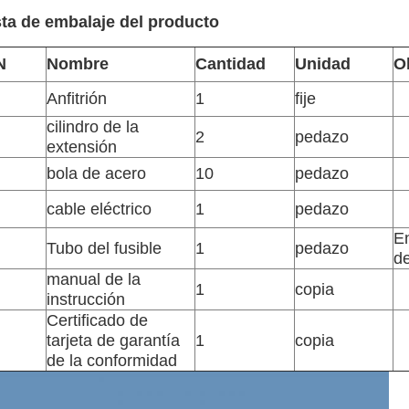
sta de embalaje del producto
N
Nombre
Cantidad
Unidad
O
Anfitrión
1
fije
cilindro de la
2
pedazo
extensión
bola de acero
10
pedazo
cable eléctrico
1
pedazo
En
Tubo del fusible
1
pedazo
de
manual de la
1
copia
instrucción
Certificado de
tarjeta de garantía
1
copia
de la conformidad