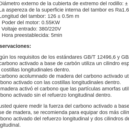
 Diámetro externo de la cubierta de extremo del rodillo
 La aspereza de la superficie interna del tambor es Ra1.
 Longitud del tambor: 126 ± 0.5m m
. Poder del motor: 0.55KW
. Voltaje entrado: 380/220V
. Hora preestablecida: 5min
servaciones:
gún los requisitos de los estándares GB/T 12496,6 y G
carbono activado a base de carbón utiliza un cilindro es
 costillas longitudinales dentro.
 carbono acolumnado de madera del carbono activado utili
bono activado con las costillas longitudinales dentro.
madera activó el carbono que las partículas amorfas utili
bono activado sin el refuerzo longitudinal dentro.
 usted quiere medir la fuerza del carbono activado a bas
se de madera, se recomienda para equipar dos más cilindr
bono activado del refuerzo longitudinal y dos cilindros d
gitudinal.