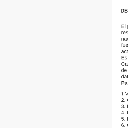
DE
El
re
na
fu
act
Es 
Cap
de
dat
Pa
V
1.
2.
3.
4.
5.
6.