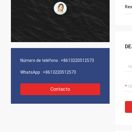
Res
DE
Número de teléfono :
+8613220512573
WhatsApp :
+8613220512573
Contacto