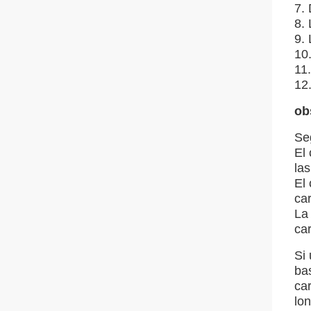
7.
8.
9.
10
11
12
ob
Se
El 
las
El
car
La 
car
Si
ba
car
lon