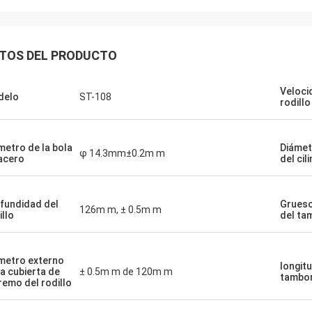
TOS DEL PRODUCTO
Veloci
delo
ST-108
rodillo
metro de la bola
Diámet
φ 14.3mm±0.2m m
acero
del cil
fundidad del
Grueso
126m m, ± 0.5m m
illo
del ta
metro externo
longit
la cubierta de
± 0.5m m de 120m m
tambo
remo del rodillo