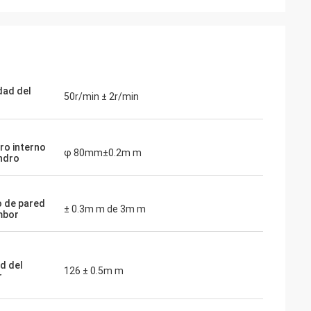
dad del
50r/min ± 2r/min
ro interno
φ 80mm±0.2m m
indro
 de pared
± 0.3m m de 3m m
mbor
ud del
126 ± 0.5m m
r