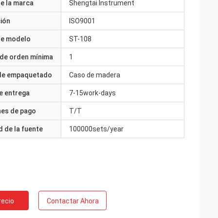
e la marca
Shengtai Instrument
ción
ISO9001
e modelo
ST-108
 de orden mínima
1
 de empaquetado
Caso de madera
e entrega
7-15work-days
nes de pago
T/T
 de la fuente
100000sets/year
recio
Contactar Ahora