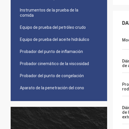
Instrumentos de la prueba de la
comida
DA
Equipo de prueba del petróleo crudo
Equipo de prueba del aceite hidráulico
Mo
Probador del punto de inflamación
Diá
Probador cinemático de la viscosidad
de 
Probador del punto de congelación
Pro
Aparato de la penetración del cono
rod
Diá
de 
ext