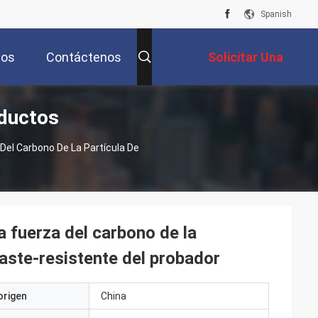
Spanish
tos
Contáctenos
Solicitar Una
oductos
Cotización
 Del Carbono De La Partícula De
a fuerza del carbono de la
aste-resistente del probador
origen
China