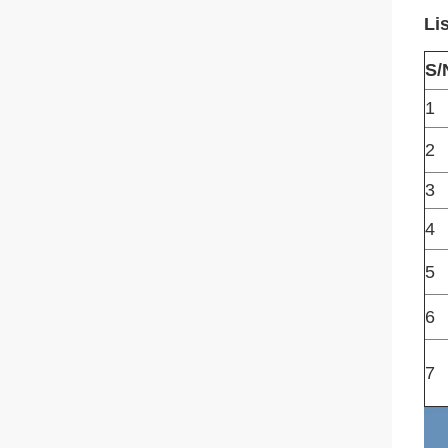
Li
S/
1
2
3
4
5
6
7