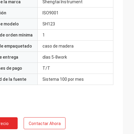
e la marca
Shengtai Instrument
ción
ISO9001
e modelo
SH123
 de orden mínima
1
 de empaquetado
caso de madera
e entrega
días 5-8work
nes de pago
T/T
 de la fuente
Sistema 100 por mes
recio
Contactar Ahora