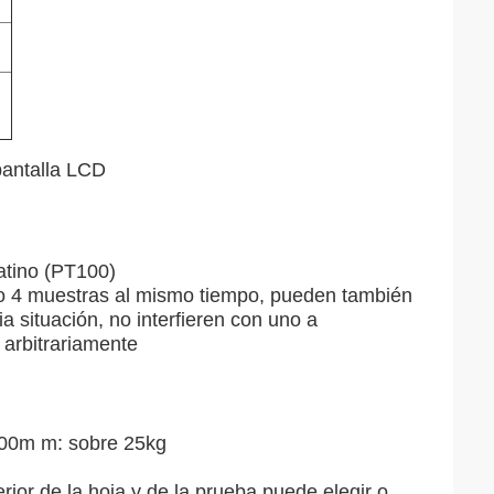
 pantalla LCD
atino (PT100)
o 4 muestras al mismo tiempo, pueden también
a situación, no interfieren con uno a
 arbitrariamente
500m m: sobre 25kg
ior de la hoja y de la prueba puede elegir o