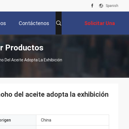
Spanish
tos
Contáctenos
Solicitar Una
or Productos
Cotización
o Del Aceite Adopta La Exhibición
oho del aceite adopta la exhibición
origen
China