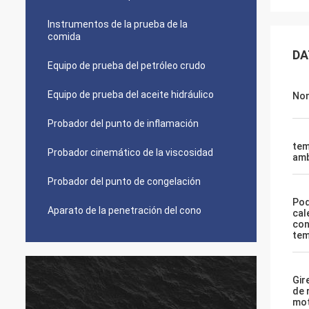
Instrumentos de la prueba de la
comida
DA
Equipo de prueba del petróleo crudo
Equipo de prueba del aceite hidráulico
No
Probador del punto de inflamación
tem
Probador cinemático de la viscosidad
amb
Probador del punto de congelación
Pod
Aparato de la penetración del cono
cal
con
tem
Gir
de 
mo