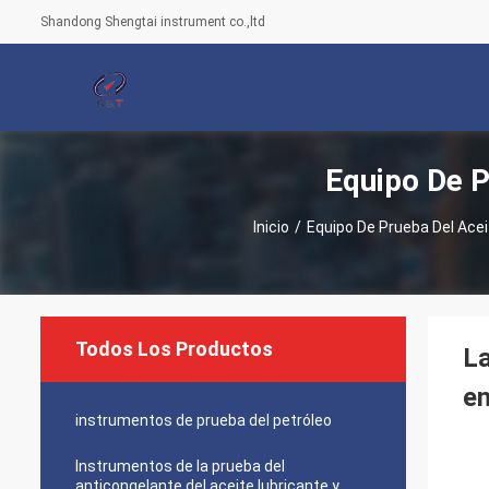
Shandong Shengtai instrument co.,ltd
Equipo De P
Inicio
/
Equipo De Prueba Del Ace
Todos Los Productos
La
en
instrumentos de prueba del petróleo
Instrumentos de la prueba del
anticongelante del aceite lubricante y