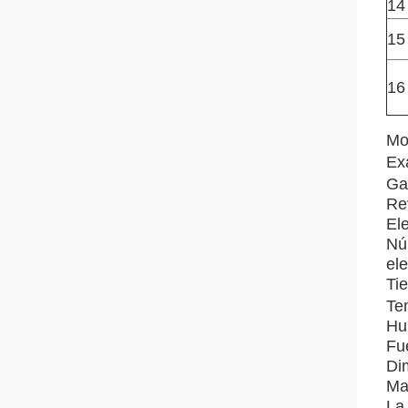
14
15
16
Mod
Ex
Ga
Re
El
Nú
ele
Tie
Te
Hu
Fu
Di
Ma
La 