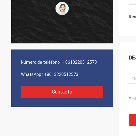
Res
DE
Número de teléfono :
+8613220512573
WhatsApp :
+8613220512573
Contacto