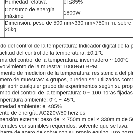
Humedad relativa
el ≤85%
Consumo de energía
1800W
máximo
Dimensión: peso de 500mm×330mm×750m m: sobre
25kg
o del control de la temperatura: Indicador digital de la
actitud del control de la temperatura: ±0.1℃
ma del control de la temperatura: invernadero ~ 100℃
volvimiento de la muestra: 1000±50 RPM
emento de medición de la temperatura: resistencia del pl
mero de muestras: 4 grupos, pueden ser utilizados com
gir abrir cualquier grupo de experimentos según su propi
mpo del control de la temperatura: 0 ~ 100 horas fijadas
mperatura ambiente: 0℃ ~ 45℃
medad ambiente: el ≤85%
ente de energía: AC220V/50 herzios
mensión externa: peso del × 750m m del × 330m m de 
teriales consumibles requeridos: solvente que se lava;
barra de acero de cobre con su propio equipo, uso poster