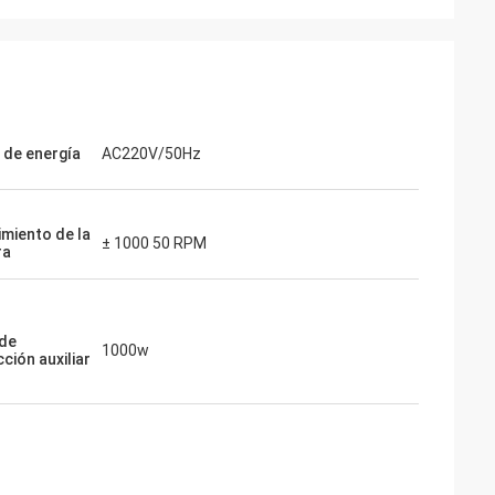
 de energía
AC220V/50Hz
imiento de la
± 1000 50 RPM
ra
de
1000w
ción auxiliar