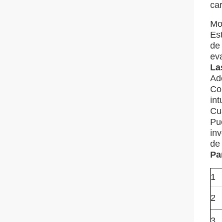
car
Mo
Es
de 
eva
La
Ad
Co
int
Cu
Pue
inv
de 
Pa
1
2
3