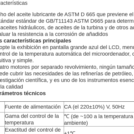
acterísticas
ho del aceite lubricante de ASTM D 665 que previene el 
tándar estándar de GB/T11143 ASTM D665 para determinar
aceites hidráulicos, de aceites de la turbina y de otros 
luar la resistencia a la corrosión de añadidos
s características principales
opte la exhibición en pantalla grande azul del LCD, menú
ntrol de la temperatura automática del microordenador, 
uitiva y simple.
atro motores por separado revolvimiento, ningún tamaño 
de cubrir las necesidades de las refinerías de petróleo,
estigación científica, y es uno de los instrumentos esenci
la calidad
rámetros técnicos
Fuente de alimentación
CA (el 220±10%) V, 50Hz
Gama del control de la
℃ (de ~100 a la temperatura
temperatura
ambiente)
Exactitud del control de
±1℃