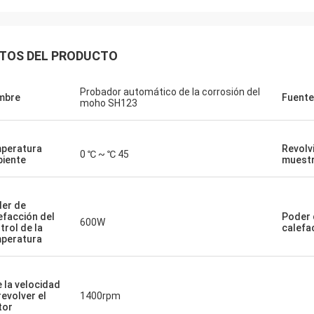
TOS DEL PRODUCTO
Probador automático de la corrosión del
mbre
Fuente
moho SH123
peratura
Revolv
0 ℃ ~ ℃ 45
iente
muest
er de
efacción del
Poder 
600W
trol de la
calefac
peratura
e la velocidad
revolver el
1400rpm
tor