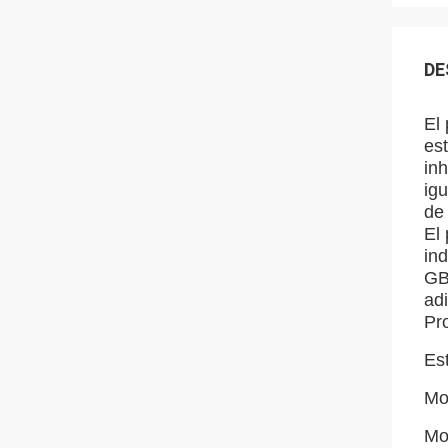
DE
El
est
inh
igu
de 
El 
ind
GB
adi
Pr
Es
Mo
Moh