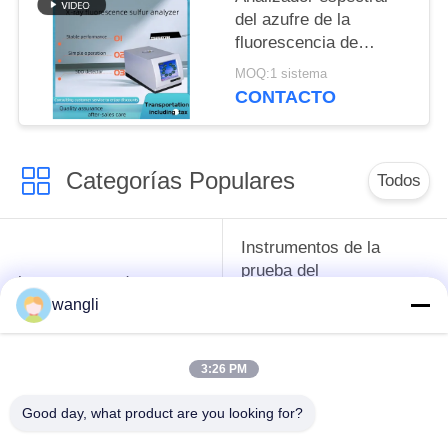
del azufre de la
fluorescencia de
SH407B según ASTM
MOQ:1 sistema
D4294 y GB/T 11140-
CONTACTO
1989
Categorías Populares
Todos
Instrumentos de la
prueba del
instrumentos de
anticongelante del
prueba del petróleo
wangli
aceite lubricante y de
la grasa
3:26 PM
Equipo de prueba del
Equipo de prueba de
Good day, what product are you looking for?
aceite del
combustible diesel
transformador