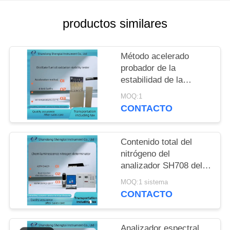
MAPA
DEL
productos similares
SITIO
Método acelerado
probador de la
PRIVACY
estabilidad de la
POLICY
oxidación del aceite
MOQ:1
combustible del
CONTACTO
destilado de ASTM
D2274
Contenido total del
nitrógeno del
analizador SH708 del
nitrógeno de la
MOQ:1 sistema
quimioluminescencia
CONTACTO
Analizador espectral