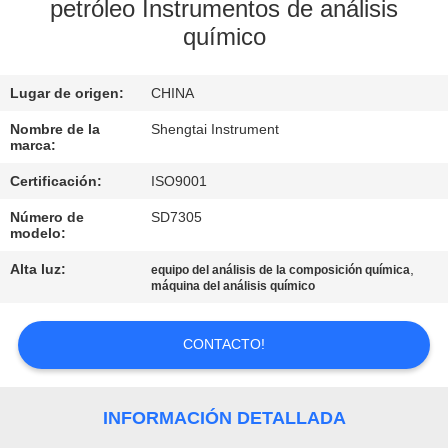
petróleo Instrumentos de análisis
químico
CONTROL
DE
Lugar de origen:
CHINA
CALIDAD
Nombre de la
Shengtai Instrument
marca:
ÉNTRENOS
Certificación:
ISO9001
EN
Número de
SD7305
CONTACTO
modelo:
CON
Alta luz:
,
equipo del análisis de la composición química
máquina del análisis químico
PIDA
CONTACTO!
UNA
CITA
INFORMACIÓN DETALLADA