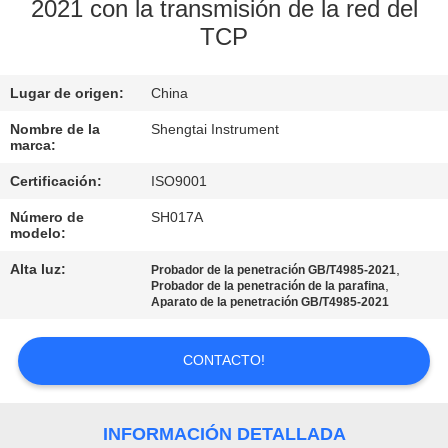
2021 con la transmisión de la red del
TCP
CONTROL
DE
Lugar de origen:
China
CALIDAD
Nombre de la
Shengtai Instrument
marca:
ÉNTRENOS
Certificación:
ISO9001
EN
Número de
SH017A
CONTACTO
modelo:
CON
Alta luz:
,
Probador de la penetración GB/T4985-2021
,
Probador de la penetración de la parafina
Aparato de la penetración GB/T4985-2021
PIDA
UNA
CONTACTO!
CITA
INFORMACIÓN DETALLADA