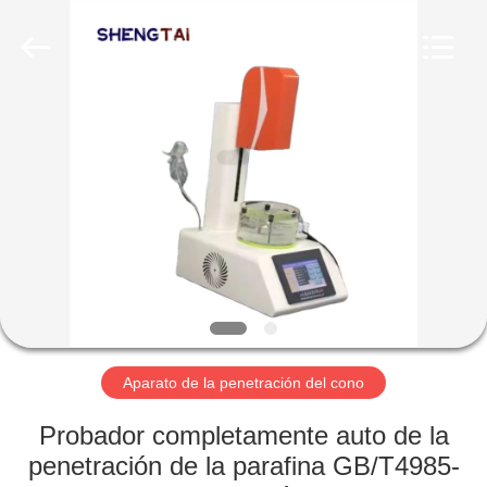
2026
Shandong
Shengtai
instrument
co.,ltd.
All
Rights
Reserved.
HOGAR
PRODUCTOS
SOBRE
NOSOTROS
VIAJE
DE
Aparato de la penetración del cono
LA
Probador completamente auto de la
FÁBRICA
penetración de la parafina GB/T4985-