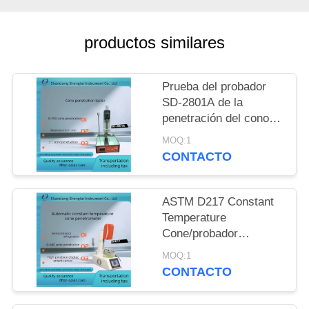
MAPA
DEL
productos similares
SITIO
Prueba del probador
PRIVACY
SD-2801A de la
POLICY
penetración del cono
de la grasa lubricante
MOQ:1
CONTACTO
ASTM D217 Constant
Temperature
Cone/probador
automáticos SH017 de
MOQ:1
la penetración de la
CONTACTO
aguja