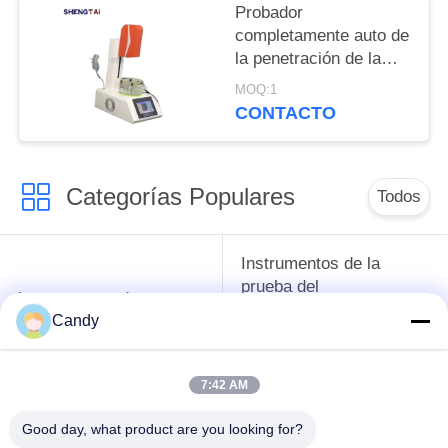
Probador
completamente auto de
la penetración de la
parafina GB/T4985-
MOQ:1
2021 con la
CONTACTO
transmisión de la red
del TCP
Categorías Populares
Todos
Instrumentos de la
prueba del
instrumentos de
anticongelante del
prueba del petróleo
Candy
aceite lubricante y de
la grasa
7:42 AM
Equipo de prueba del
Equipo de prueba de
Good day, what product are you looking for?
aceite del