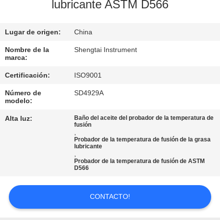
lubricante ASTM D566
CONTROL
Lugar de origen:
China
DE
CALIDAD
Nombre de la
Shengtai Instrument
marca:
Certificación:
ISO9001
ÉNTRENOS
Número de
SD4929A
EN
modelo:
CONTACTO
Alta luz:
Baño del aceite del probador de la temperatura de
fusión
CON
,
Probador de la temperatura de fusión de la grasa
lubricante
,
PIDA
Probador de la temperatura de fusión de ASTM
D566
UNA
CITA
CONTACTO!