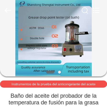
2026
Shandong
Shengtai
instrument
co.,ltd.
All
Rights
Reserved.
HOGAR
PRODUCTOS
SOBRE
NOSOTROS
VIAJE
DE
Instrumentos de la prueba del anticongelante del aceite
lubricante y de la grasa
LA
Baño del aceite del probador de la
FÁBRICA
temperatura de fusión para la grasa