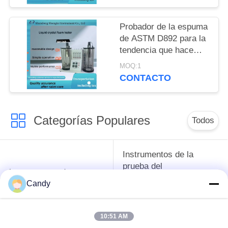
silencioso
Probador de la espuma
de ASTM D892 para la
tendencia que hace
espuma de medición/el
MOQ:1
aceite lubricante de
CONTACTO
Stabilityof
Categorías Populares
Todos
Instrumentos de la
prueba del
instrumentos de
anticongelante del
prueba del petróleo
Candy
aceite lubricante y de
la grasa
10:51 AM