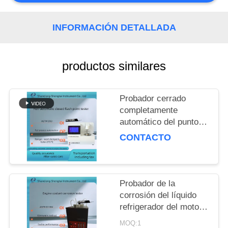
MAPA
DEL
INFORMACIÓN DETALLADA
SITIO
productos similares
PRIVACY
POLICY
Probador cerrado
completamente
automático del punto
de inflamación de
CONTACTO
ASTM D93 para los
productos petrolíferos
SH105BS
Probador de la
corrosión del líquido
refrigerador del motor
de ASTM D1384
MOQ:1