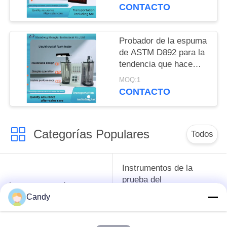
equipado del
CONTACTO
compresor de aire
silencioso
Probador de la espuma
de ASTM D892 para la
tendencia que hace
espuma de medición/el
MOQ:1
aceite lubricante de
CONTACTO
Stabilityof
Categorías Populares
Todos
Instrumentos de la
prueba del
instrumentos de
anticongelante del
prueba del petróleo
Candy
aceite lubricante y de
la grasa