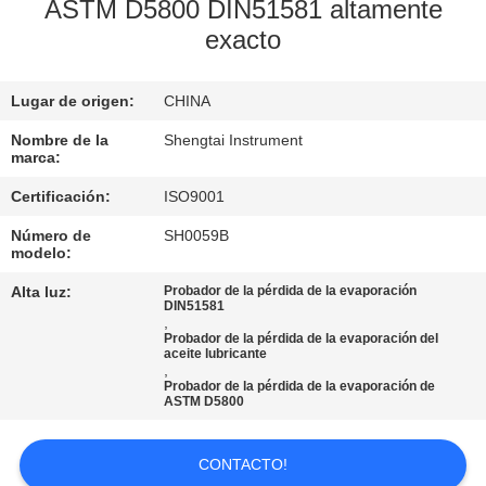
ASTM D5800 DIN51581 altamente
exacto
CONTROL
DE
Lugar de origen:
CHINA
CALIDAD
Nombre de la
Shengtai Instrument
marca:
ÉNTRENOS
Certificación:
ISO9001
EN
Número de
SH0059B
CONTACTO
modelo:
CON
Alta luz:
Probador de la pérdida de la evaporación
DIN51581
,
Probador de la pérdida de la evaporación del
PIDA
aceite lubricante
,
UNA
Probador de la pérdida de la evaporación de
ASTM D5800
CITA
CONTACTO!