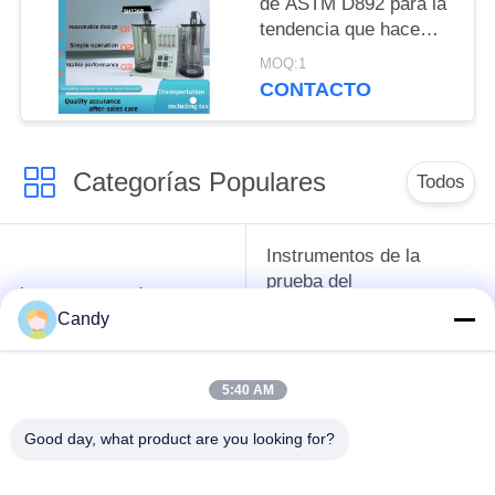
de ASTM D892 para la
tendencia que hace
espuma de medición/el
MOQ:1
aceite lubricante de
CONTACTO
Stabilityof
Categorías Populares
Todos
Instrumentos de la
prueba del
instrumentos de
anticongelante del
prueba del petróleo
Candy
aceite lubricante y de
la grasa
5:40 AM
Equipo de prueba del
Equipo de prueba de
Good day, what product are you looking for?
aceite del
combustible diesel
transformador