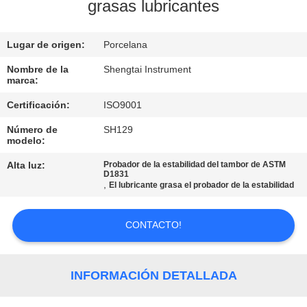
grasas lubricantes
CONTROL
Lugar de origen:
Porcelana
DE
CALIDAD
Nombre de la
Shengtai Instrument
marca:
Certificación:
ISO9001
ÉNTRENOS
Número de
SH129
EN
modelo:
CONTACTO
Alta luz:
Probador de la estabilidad del tambor de ASTM
D1831
CON
,
El lubricante grasa el probador de la estabilidad
PIDA
CONTACTO!
UNA
CITA
INFORMACIÓN DETALLADA