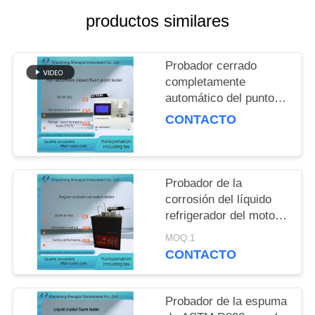
MAPA
productos similares
DEL
SITIO
Probador cerrado
completamente
PRIVACY
automático del punto
de inflamación de
POLICY
CONTACTO
ASTM D93 para los
productos petrolíferos
SH105BS
Probador de la
corrosión del líquido
refrigerador del motor
de ASTM D1384
MOQ:1
equipado del
CONTACTO
compresor de aire
silencioso
Probador de la espuma