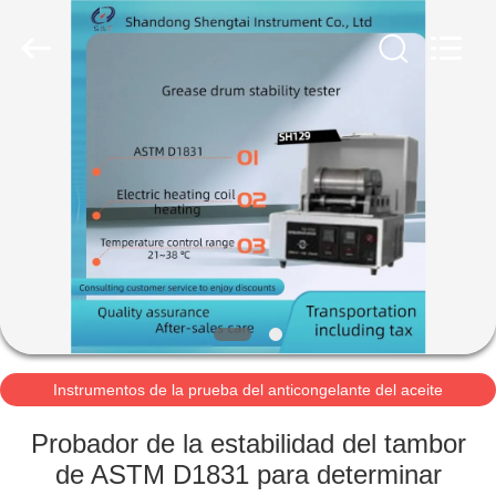
2026
Shandong
Shengtai
instrument
co.,ltd.
All
Rights
Reserved.
HOGAR
PRODUCTOS
SOBRE
NOSOTROS
VIAJE
DE
Instrumentos de la prueba del anticongelante del aceite
lubricante y de la grasa
LA
Probador de la estabilidad del tambor
FÁBRICA
de ASTM D1831 para determinar